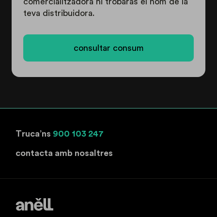
comercialitzadora hi trobarás el nom de la
teva distribuidora.
consultar consum
Truca’ns
900 103 247
contacta amb nosaltres