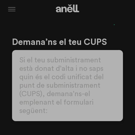
Menú
Demana’ns el teu CUPS
Si el teu subministrament
està donat d’alta i no saps
quin és el codi unificat del
punt de subministrament
(CUPS), demana’ns-el
emplenant el formulari
següent: