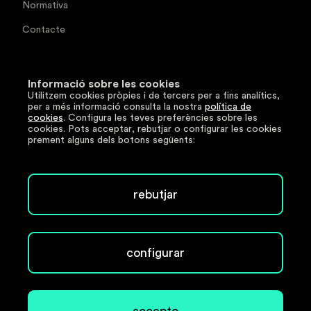
Normativa
Contacte
Documentació tècnica
Informació sobre les cookies
Utilitzem cookies pròpies i de tercers per a fins analítics,
Segueix-nos
per a més informació consulta la nostra
política de
cookies
. Configura les teves preferències sobre les
cookies. Pots acceptar, rebutjar o configurar les cookies
LinkedIn
prement alguns dels botons següents:
Copyright © 2026 www.e-anell.cat. Tots els drets
rebutjar
reservats.
Avís legal
Política de privacitat
configurar
Política de cookies
Política de seguretat