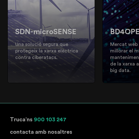
SDN-microSENSE
BD4OP
Una solució segura que
Mercat web 
protegeix la xarxa elèctrica
millorar el 
contra ciberatacs.
manteniment 
de la xarxa a
big data.
Truca’ns
900 103 247
contacta amb nosaltres