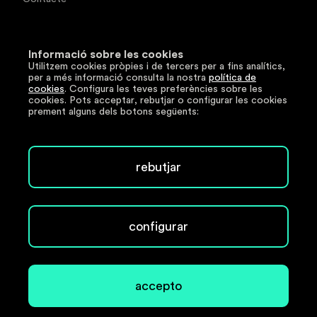
Documentació tècnica
Informació sobre les cookies
Utilitzem cookies pròpies i de tercers per a fins analítics,
Segueix-nos
per a més informació consulta la nostra
política de
cookies
. Configura les teves preferències sobre les
cookies. Pots acceptar, rebutjar o configurar les cookies
LinkedIn
prement alguns dels botons següents:
Copyright © 2026 www.e-anell.cat. Tots els drets
rebutjar
reservats.
Avís legal
Política de privacitat
configurar
Política de cookies
Política de seguretat
accepto