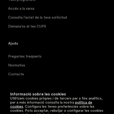
Accés a la xarxa
Consulta l’estat de la teva sol·licitud
Demana’ns el teu CUPS
Ajuda
Preguntes freqüents
Normativa
Contacte
Documentació tècnica
Informació sobre les cookies
Utilitzem cookies pròpies i de tercers per a fins analítics,
Segueix-nos
per a més informació consulta la nostra
política de
cookies
. Configura les teves preferències sobre les
cookies. Pots acceptar, rebutjar o configurar les cookies
LinkedIn